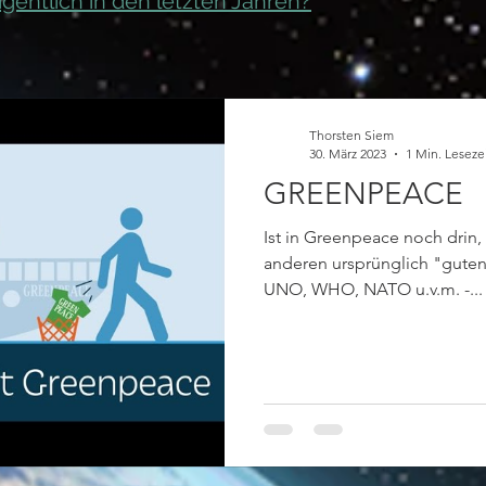
igentlich in den letzten Jahren?
Thorsten Siem
30. März 2023
1 Min. Leseze
GREENPEACE
Ist in Greenpeace noch drin,
anderen ursprünglich "gute
UNO, WHO, NATO u.v.m. -...