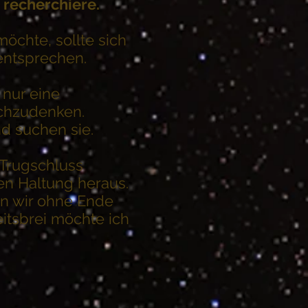
recherchiere.
öchte, sollte sich
 entsprechen.
 nur eine
achzudenken.
d suchen sie.
 Trugschluss
hen Haltung heraus.
en wir ohne Ende
itsbrei möchte ich