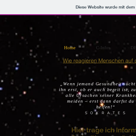
Diese Website wurde mit de
Home
C-Infos
D
Wie reagieren Menschen auf
„Wenn jemand Gesundheit sucht,
ihn erst, ob er auch bereit ist, z
alle Ursachen seiner Krankhei
meiden – erst dann darfst du
helfen!“
S O K R A T E S
Hier trage ich Info