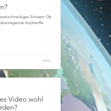
en?
 zweischneidiges Schwert. Ob
 übertragende Impfstoffe
.
t
es Video wohl
erden?