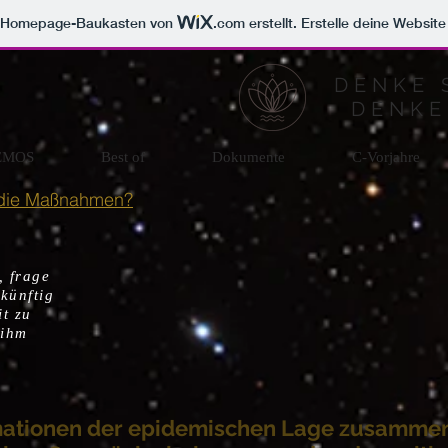
m Homepage-Baukasten von
.com
erstellt. Erstelle deine Websit
DENKE 
DENKE
EMOS
Best of
Dokumente
C-Vorjahre
 die Maßnahmen?
 frage
ukünftig
t zu
 ihm
rmationen der epidemischen Lage zusammen,