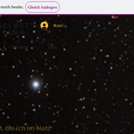
e noch heute.
Gleich loslegen
SELBST
Anmelden
 KLAR
Übrigens
Blog
 die ich im Netz