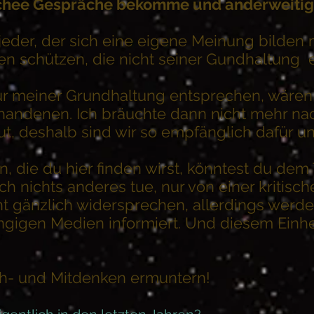
ichee Gespräche bekomme und anderweitig 
jeder, der sich eine eigene Meinung bilden m
nen schützen, die nicht seiner Gundhaltung
nur meiner Grundhaltung entsprechen, wären
handenen. Ich bräuchte dann nicht mehr n
t, deshalb sind wir so empfänglich dafür un
n, die du hier finden wirst, könntest du dem
ch nichts anderes tue, nur von einer kritisc
t gänzlich widersprechen, allerdings werd
ngigen Medien informiert. Und diesem Einhe
h- und Mitdenken ermuntern!