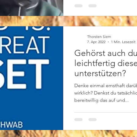
Thorsten Siem
7. Apr. 2022
1 Min. Lesezeit
Gehörst auch du
leichtfertig die
unterstützen?
Denke einmal ernsthaft darüb
wirklich? Denkst du tatsächl
bereitwillig das auf und...