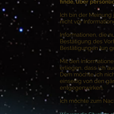
finde, über persönl
Ich bin der Meinung 
nicht vor Informatio
Informationen, die 
Bestätigung des Vor
Bestätigungen tun gu
Mit den Informatione
erliegen, dass ich au
Dem möchte ich nich
einseitig von den gä
entgegenwirken.
Ich möchte zum Nac