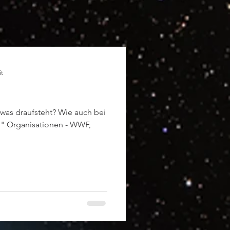
it
 was draufsteht? Wie auch bei
n" Organisationen - WWF,